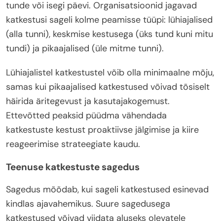
tunde või isegi päevi. Organisatsioonid jagavad
katkestusi sageli kolme peamisse tüüpi: lühiajalised
(alla tunni), keskmise kestusega (üks tund kuni mitu
tundi) ja pikaajalised (üle mitme tunni).
Lühiajalistel katkestustel võib olla minimaalne mõju,
samas kui pikaajalised katkestused võivad tõsiselt
häirida äritegevust ja kasutajakogemust.
Ettevõtted peaksid püüdma vähendada
katkestuste kestust proaktiivse jälgimise ja kiire
reageerimise strateegiate kaudu.
Teenuse katkestuste sagedus
Sagedus mõõdab, kui sageli katkestused esinevad
kindlas ajavahemikus. Suure sagedusega
katkestused võivad viidata aluseks olevatele