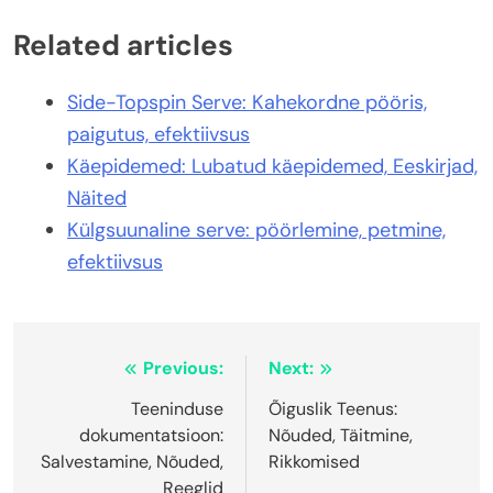
Related articles
Side-Topspin Serve: Kahekordne pööris,
paigutus, efektiivsus
Käepidemed: Lubatud käepidemed, Eeskirjad,
Näited
Külgsuunaline serve: pöörlemine, petmine,
efektiivsus
Post
Previous:
Next:
navigation
Teeninduse
Õiguslik Teenus:
dokumentatsioon:
Nõuded, Täitmine,
Salvestamine, Nõuded,
Rikkomised
Reeglid