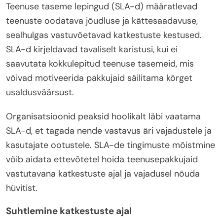
Teenuse taseme lepingud (SLA-d) määratlevad
teenuste oodatava jõudluse ja kättesaadavuse,
sealhulgas vastuvõetavad katkestuste kestused.
SLA-d kirjeldavad tavaliselt karistusi, kui ei
saavutata kokkulepitud teenuse tasemeid, mis
võivad motiveerida pakkujaid säilitama kõrget
usaldusväärsust.
Organisatsioonid peaksid hoolikalt läbi vaatama
SLA-d, et tagada nende vastavus äri vajadustele ja
kasutajate ootustele. SLA-de tingimuste mõistmine
võib aidata ettevõtetel hoida teenusepakkujaid
vastutavana katkestuste ajal ja vajadusel nõuda
hüvitist.
Suhtlemine katkestuste ajal