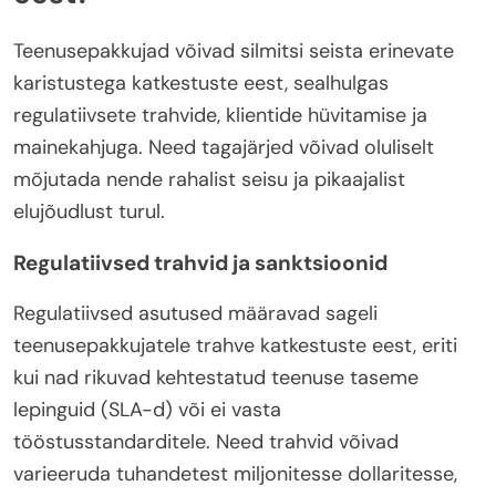
Teenusepakkujad võivad silmitsi seista erinevate
karistustega katkestuste eest, sealhulgas
regulatiivsete trahvide, klientide hüvitamise ja
mainekahjuga. Need tagajärjed võivad oluliselt
mõjutada nende rahalist seisu ja pikaajalist
elujõudlust turul.
Regulatiivsed trahvid ja sanktsioonid
Regulatiivsed asutused määravad sageli
teenusepakkujatele trahve katkestuste eest, eriti
kui nad rikuvad kehtestatud teenuse taseme
lepinguid (SLA-d) või ei vasta
tööstusstandarditele. Need trahvid võivad
varieeruda tuhandetest miljonitesse dollaritesse,