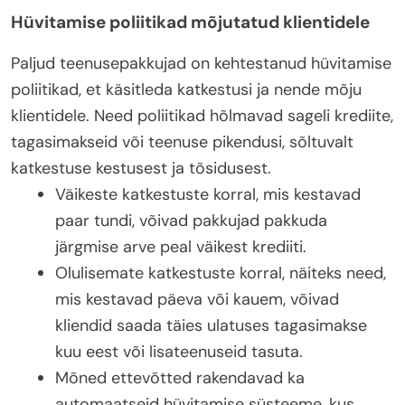
Hüvitamise poliitikad mõjutatud klientidele
Paljud teenusepakkujad on kehtestanud hüvitamise
poliitikad, et käsitleda katkestusi ja nende mõju
klientidele. Need poliitikad hõlmavad sageli krediite,
tagasimakseid või teenuse pikendusi, sõltuvalt
katkestuse kestusest ja tõsidusest.
Väikeste katkestuste korral, mis kestavad
paar tundi, võivad pakkujad pakkuda
järgmise arve peal väikest krediiti.
Olulisemate katkestuste korral, näiteks need,
mis kestavad päeva või kauem, võivad
kliendid saada täies ulatuses tagasimakse
kuu eest või lisateenuseid tasuta.
Mõned ettevõtted rakendavad ka
automaatseid hüvitamise süsteeme, kus