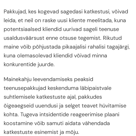
Pakkujad, kes kogevad sagedasi katkestusi, võivad
leida, et neil on raske uusi kliente meelitada, kuna
potentsiaalsed kliendid uurivad sageli teenuse
usaldusväärsust enne otsuse tegemist. Rikutud
maine võib põhjustada pikaajalisi rahalisi tagajärgi,
kuna olemasolevad kliendid võivad minna
konkurentide juurde.
Mainekahju leevendamiseks peaksid
teenusepakkujad keskenduma läbipaistvale
suhtlemisele katkestuste ajal, pakkudes
õigeaegseid uuendusi ja selget teavet hüvitamise
kohta. Tugeva intsidentide reageerimise plaani
koostamine võib samuti aidata vähendada
katkestuste esinemist ja mõju.