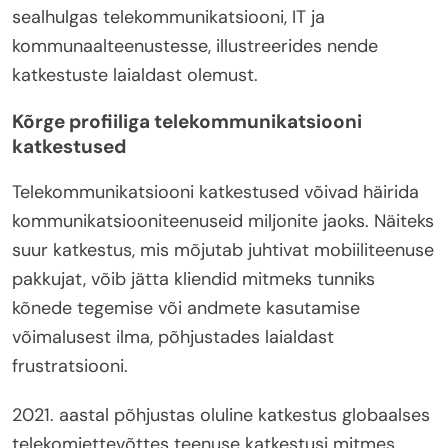
sealhulgas telekommunikatsiooni, IT ja
kommunaalteenustesse, illustreerides nende
katkestuste laialdast olemust.
Kõrge profiiliga telekommunikatsiooni
katkestused
Telekommunikatsiooni katkestused võivad häirida
kommunikatsiooniteenuseid miljonite jaoks. Näiteks
suur katkestus, mis mõjutab juhtivat mobiiliteenuse
pakkujat, võib jätta kliendid mitmeks tunniks
kõnede tegemise või andmete kasutamise
võimalusest ilma, põhjustades laialdast
frustratsiooni.
2021. aastal põhjustas oluline katkestus globaalses
telekomiettevõttes teenuse katkestusi mitmes