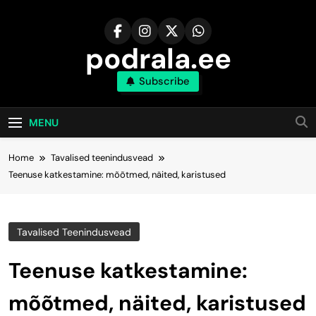
Skip
to
content
podrala.ee
Subscribe
MENU
Home
Tavalised teenindusvead
Teenuse katkestamine: mõõtmed, näited, karistused
Tavalised Teenindusvead
Teenuse katkestamine:
mõõtmed, näited, karistused