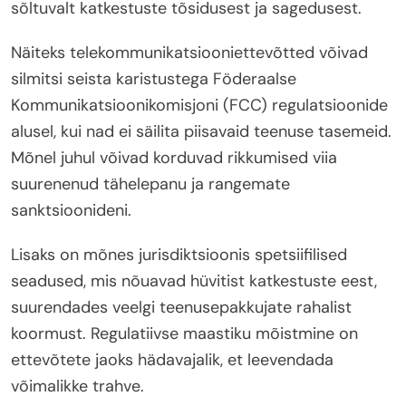
sõltuvalt katkestuste tõsidusest ja sagedusest.
Näiteks telekommunikatsiooniettevõtted võivad
silmitsi seista karistustega Föderaalse
Kommunikatsioonikomisjoni (FCC) regulatsioonide
alusel, kui nad ei säilita piisavaid teenuse tasemeid.
Mõnel juhul võivad korduvad rikkumised viia
suurenenud tähelepanu ja rangemate
sanktsioonideni.
Lisaks on mõnes jurisdiktsioonis spetsiifilised
seadused, mis nõuavad hüvitist katkestuste eest,
suurendades veelgi teenusepakkujate rahalist
koormust. Regulatiivse maastiku mõistmine on
ettevõtete jaoks hädavajalik, et leevendada
võimalikke trahve.