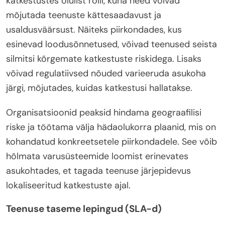
katkestustes olulist rolli, kuna need võivad
mõjutada teenuste kättesaadavust ja
usaldusväärsust. Näiteks piirkondades, kus
esinevad loodusõnnetused, võivad teenused seista
silmitsi kõrgemate katkestuste riskidega. Lisaks
võivad regulatiivsed nõuded varieeruda asukoha
järgi, mõjutades, kuidas katkestusi hallatakse.
Organisatsioonid peaksid hindama geograafilisi
riske ja töötama välja hädaolukorra plaanid, mis on
kohandatud konkreetsetele piirkondadele. See võib
hõlmata varusüsteemide loomist erinevates
asukohtades, et tagada teenuse järjepidevus
lokaliseeritud katkestuste ajal.
Teenuse taseme lepingud (SLA-d)