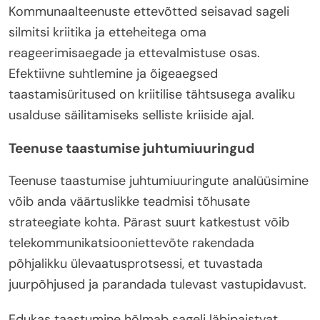
Kommunaalteenuste ettevõtted seisavad sageli
silmitsi kriitika ja etteheitega oma
reageerimisaegade ja ettevalmistuse osas.
Efektiivne suhtlemine ja õigeaegsed
taastamisüritused on kriitilise tähtsusega avaliku
usalduse säilitamiseks selliste kriiside ajal.
Teenuse taastumise juhtumiuuringud
Teenuse taastumise juhtumiuuringute analüüsimine
võib anda väärtuslikke teadmisi tõhusate
strateegiate kohta. Pärast suurt katkestust võib
telekommunikatsiooniettevõte rakendada
põhjalikku ülevaatusprotsessi, et tuvastada
juurpõhjused ja parandada tulevast vastupidavust.
Edukas taastumine hõlmab sageli läbipaistvat