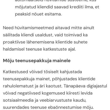
mõjutatud kliendid saavad krediiti ilma, et
peaksid nõuet esitama.
Need hüvitamismeetmed aitavad mitte ainult
säilitada kliendi usaldust, vaid toimivad ka
proaktiivse lähenemisena klientide suhete
haldamisel teenuse katkestuste ajal.
Mõju teenusepakkuja mainele
Katkestused võivad tõsiselt kahjustada
teenusepakkuja mainet, põhjustades klientide
rahulolematust ja äri kaotust. Tänapäeva digiajastul
võivad negatiivsed kogemused kiiresti levida
sotsiaalmeedia ja veebiarvustuste kaudu,
suurendades teenuse ebaõnnestumise mõju.