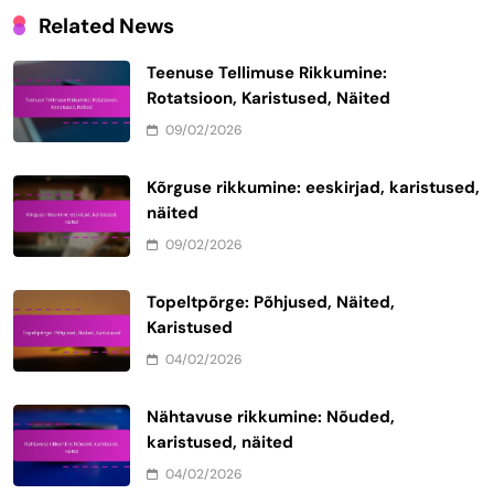
Related News
Teenuse Tellimuse Rikkumine:
Rotatsioon, Karistused, Näited
09/02/2026
Kõrguse rikkumine: eeskirjad, karistused,
näited
09/02/2026
Topeltpõrge: Põhjused, Näited,
Karistused
04/02/2026
Nähtavuse rikkumine: Nõuded,
karistused, näited
04/02/2026