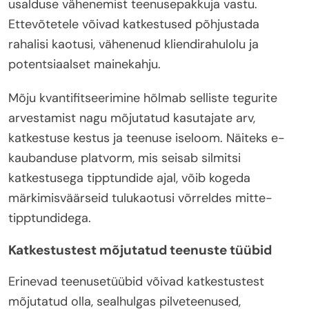
usalduse vähenemist teenusepakkuja vastu.
Ettevõtetele võivad katkestused põhjustada
rahalisi kaotusi, vähenenud kliendirahulolu ja
potentsiaalset mainekahju.
Mõju kvantifitseerimine hõlmab selliste tegurite
arvestamist nagu mõjutatud kasutajate arv,
katkestuse kestus ja teenuse iseloom. Näiteks e-
kaubanduse platvorm, mis seisab silmitsi
katkestusega tipptundide ajal, võib kogeda
märkimisväärseid tulukaotusi võrreldes mitte-
tipptundidega.
Katkestustest mõjutatud teenuste tüübid
Erinevad teenusetüübid võivad katkestustest
mõjutatud olla, sealhulgas pilveteenused,