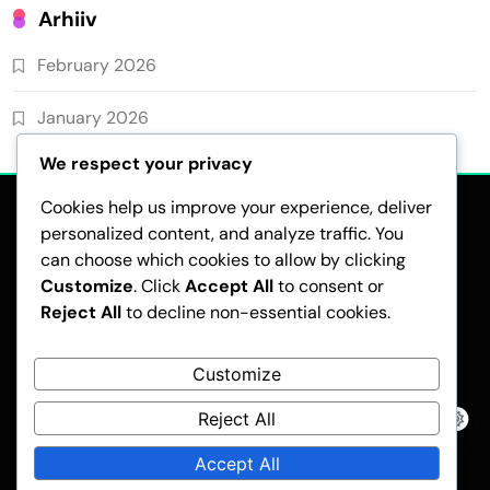
Arhiiv
February 2026
January 2026
We respect your privacy
Cookies help us improve your experience, deliver
personalized content, and analyze traffic. You
can choose which cookies to allow by clicking
Customize
. Click
Accept All
to consent or
Reject All
to decline non-essential cookies.
ANDMEKAITSEPOLIITIKA
TINGIMUSED
KES ME OLEME
KÜPSISTE EELISTUSED
VÕTA MEIEGA ÜHENDUST
Customize
Reject All
Pubnews - Modern WordPress Theme 2026.Developed By
BlazeThemes
.
Accept All