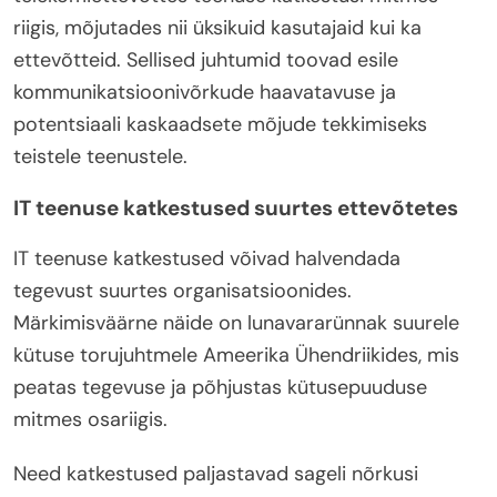
riigis, mõjutades nii üksikuid kasutajaid kui ka
ettevõtteid. Sellised juhtumid toovad esile
kommunikatsioonivõrkude haavatavuse ja
potentsiaali kaskaadsete mõjude tekkimiseks
teistele teenustele.
IT teenuse katkestused suurtes ettevõtetes
IT teenuse katkestused võivad halvendada
tegevust suurtes organisatsioonides.
Märkimisväärne näide on lunavararünnak suurele
kütuse torujuhtmele Ameerika Ühendriikides, mis
peatas tegevuse ja põhjustas kütusepuuduse
mitmes osariigis.
Need katkestused paljastavad sageli nõrkusi