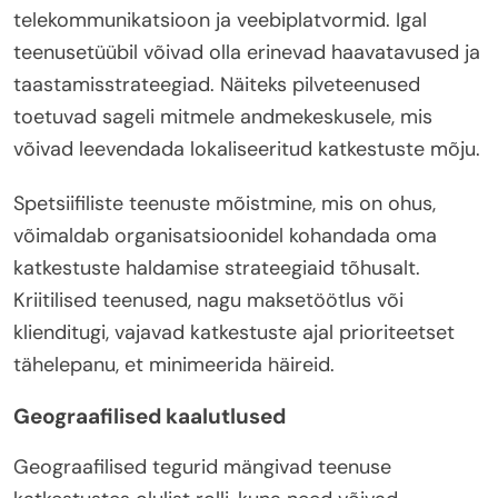
telekommunikatsioon ja veebiplatvormid. Igal
teenusetüübil võivad olla erinevad haavatavused ja
taastamisstrateegiad. Näiteks pilveteenused
toetuvad sageli mitmele andmekeskusele, mis
võivad leevendada lokaliseeritud katkestuste mõju.
Spetsiifiliste teenuste mõistmine, mis on ohus,
võimaldab organisatsioonidel kohandada oma
katkestuste haldamise strateegiaid tõhusalt.
Kriitilised teenused, nagu maksetöötlus või
klienditugi, vajavad katkestuste ajal prioriteetset
tähelepanu, et minimeerida häireid.
Geograafilised kaalutlused
Geograafilised tegurid mängivad teenuse