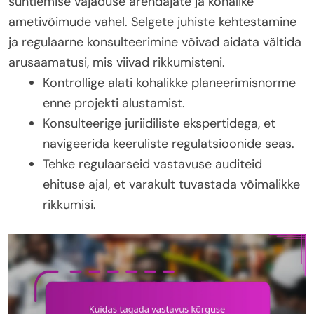
suhtlemise vajaduse arendajate ja kohalike
ametivõimude vahel. Selgete juhiste kehtestamine
ja regulaarne konsulteerimine võivad aidata vältida
arusaamatusi, mis viivad rikkumisteni.
Kontrollige alati kohalikke planeerimisnorme
enne projekti alustamist.
Konsulteerige juriidiliste ekspertidega, et
navigeerida keeruliste regulatsioonide seas.
Tehke regulaarseid vastavuse auditeid
ehituse ajal, et varakult tuvastada võimalikke
rikkumisi.