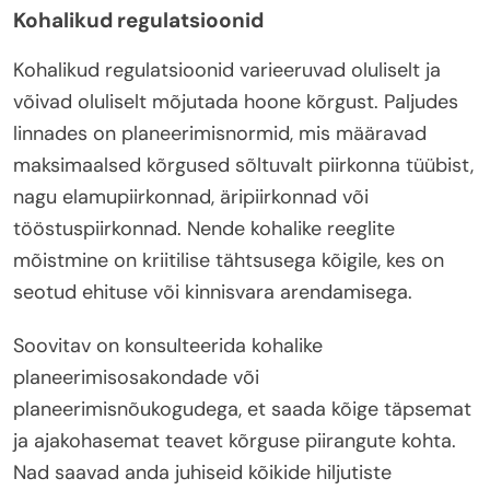
Kohalikud regulatsioonid
Kohalikud regulatsioonid varieeruvad oluliselt ja
võivad oluliselt mõjutada hoone kõrgust. Paljudes
linnades on planeerimisnormid, mis määravad
maksimaalsed kõrgused sõltuvalt piirkonna tüübist,
nagu elamupiirkonnad, äripiirkonnad või
tööstuspiirkonnad. Nende kohalike reeglite
mõistmine on kriitilise tähtsusega kõigile, kes on
seotud ehituse või kinnisvara arendamisega.
Soovitav on konsulteerida kohalike
planeerimisosakondade või
planeerimisnõukogudega, et saada kõige täpsemat
ja ajakohasemat teavet kõrguse piirangute kohta.
Nad saavad anda juhiseid kõikide hiljutiste