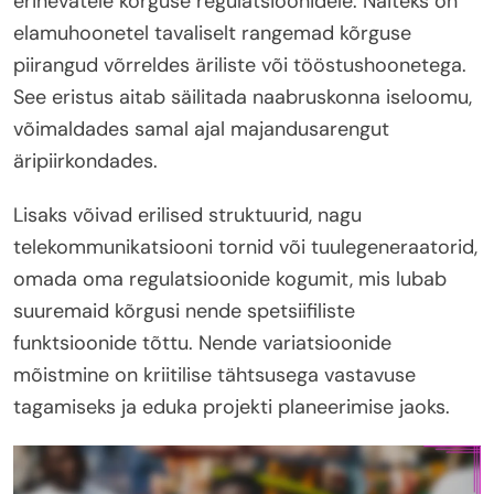
erinevatele kõrguse regulatsioonidele. Näiteks on
elamuhoonetel tavaliselt rangemad kõrguse
piirangud võrreldes äriliste või tööstushoonetega.
See eristus aitab säilitada naabruskonna iseloomu,
võimaldades samal ajal majandusarengut
äripiirkondades.
Lisaks võivad erilised struktuurid, nagu
telekommunikatsiooni tornid või tuulegeneraatorid,
omada oma regulatsioonide kogumit, mis lubab
suuremaid kõrgusi nende spetsiifiliste
funktsioonide tõttu. Nende variatsioonide
mõistmine on kriitilise tähtsusega vastavuse
tagamiseks ja eduka projekti planeerimise jaoks.