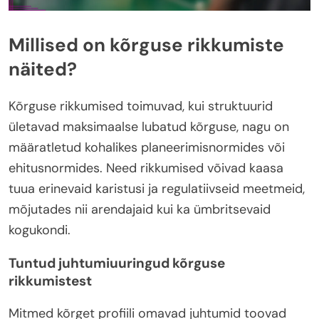
Millised on kõrguse rikkumiste
näited?
Kõrguse rikkumised toimuvad, kui struktuurid
ületavad maksimaalse lubatud kõrguse, nagu on
määratletud kohalikes planeerimisnormides või
ehitusnormides. Need rikkumised võivad kaasa
tuua erinevaid karistusi ja regulatiivseid meetmeid,
mõjutades nii arendajaid kui ka ümbritsevaid
kogukondi.
Tuntud juhtumiuuringud kõrguse
rikkumistest
Mitmed kõrget profiili omavad juhtumid toovad