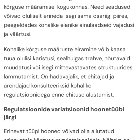
kõrguse määramisel kogukonnas. Need seadused
võivad oluliselt erineda isegi sama osariigi piires,
peegeldades kohalike elanike ainulaadseid vajadusi
ja väärtusi.
Kohalike kõrguse määruste eiramine võib kaasa
tuua olulisi karistusi, sealhulgas trahve, nõutavaid
muudatusi või isegi mittevastavates struktuurides
lammutamist. On hädavajalik, et ehitajad ja
arendajad konsulteeriksid kohalike
regulatsioonidega enne ehituse alustamist.
Regulatsioonide variatsioonid hoonetüübi
järgi
Erinevat tüüpi hooned võivad olla allutatud