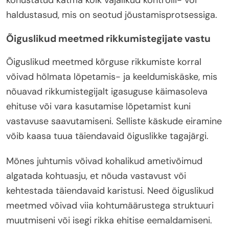
haldustasud, mis on seotud jõustamisprotsessiga.
Õiguslikud meetmed rikkumistegijate vastu
Õiguslikud meetmed kõrguse rikkumiste korral
võivad hõlmata lõpetamis- ja keeldumiskäske, mis
nõuavad rikkumistegijalt igasuguse käimasoleva
ehituse või vara kasutamise lõpetamist kuni
vastavuse saavutamiseni. Selliste käskude eiramine
võib kaasa tuua täiendavaid õiguslikke tagajärgi.
Mõnes juhtumis võivad kohalikud ametivõimud
algatada kohtuasju, et nõuda vastavust või
kehtestada täiendavaid karistusi. Need õiguslikud
meetmed võivad viia kohtumäärustega struktuuri
muutmiseni või isegi rikka ehitise eemaldamiseni.