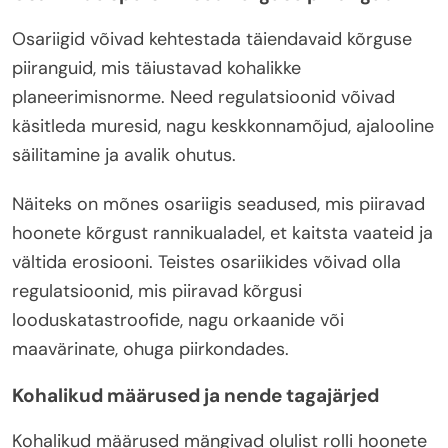
Osariigid võivad kehtestada täiendavaid kõrguse
piiranguid, mis täiustavad kohalikke
planeerimisnorme. Need regulatsioonid võivad
käsitleda muresid, nagu keskkonnamõjud, ajalooline
säilitamine ja avalik ohutus.
Näiteks on mõnes osariigis seadused, mis piiravad
hoonete kõrgust rannikualadel, et kaitsta vaateid ja
vältida erosiooni. Teistes osariikides võivad olla
regulatsioonid, mis piiravad kõrgusi
looduskatastroofide, nagu orkaanide või
maavärinate, ohuga piirkondades.
Kohalikud määrused ja nende tagajärjed
Kohalikud määrused mängivad olulist rolli hoonete