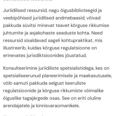
Juriidilised ressursid, nagu õigusbiblioteegid ja
veebipõhised juriidilised andmebaasid, võivad
pakkuda süvitsi minevat teavet kõrguse rikkumise
juhtumite ja asjakohaste seaduste kohta. Need
ressursid sisaldavad sageli kohtupraktikat, mis
illustreerib, kuidas kõrguse regulatsioone on
erinevates jurisdiktsioonides jõustatud.
Konsulteerimine juriidiliste spetsialistidega, kes on
spetsialiseerunud planeerimisele ja maakasutusele,
võib samuti pakkuda selgust keeruliste
regulatsioonide ja kõrguse rikkumiste võimalike
õiguslike tagajärgede osas. See on eriti oluline
arendajatele ja kinnisvaraomanikele.