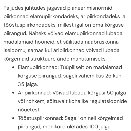
Paljudes juhtudes jagavad planeerimisnormid
piirkonnad elamupiirkondadeks, äripiirkondadeks ja
tööstuspiirkondadeks, millest igal on oma kõrguse
piirangud. Näiteks võivad elamupiirkonnad lubada
madalamaid hooneid, et säilitada naabruskonna
iseloomu, samas kui äripiirkonnad võivad lubada
kõrgemaid struktuure äride mahutamiseks.
Elamupiirkonnad: Tüüpiliselt on madalamad
kõrguse piirangud, sageli vahemikus 25 kuni
35 jalga.
Äripiirkonnad: Võivad lubada kõrgusi 50 jalga
või rohkem, sõltuvalt kohalike regulatsioonide
nõuetest.
Tööstuspiirkonnad: Sageli on neil kõrgeimad
piirangud, mõnikord ületades 100 jalga.