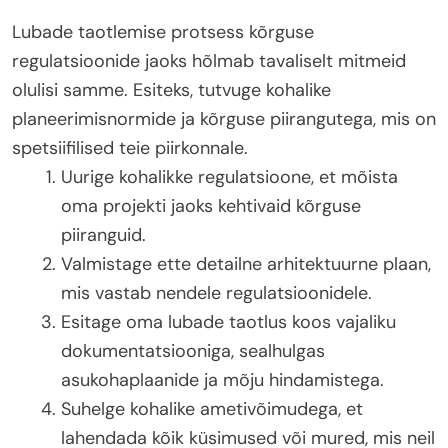
Lubade taotlemise protsess kõrguse
regulatsioonide jaoks hõlmab tavaliselt mitmeid
olulisi samme. Esiteks, tutvuge kohalike
planeerimisnormide ja kõrguse piirangutega, mis on
spetsiifilised teie piirkonnale.
Uurige kohalikke regulatsioone, et mõista
oma projekti jaoks kehtivaid kõrguse
piiranguid.
Valmistage ette detailne arhitektuurne plaan,
mis vastab nendele regulatsioonidele.
Esitage oma lubade taotlus koos vajaliku
dokumentatsiooniga, sealhulgas
asukohaplaanide ja mõju hindamistega.
Suhelge kohalike ametivõimudega, et
lahendada kõik küsimused või mured, mis neil