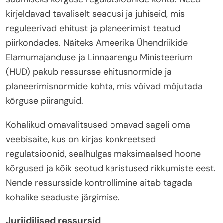
kirjeldavad tavaliselt seadusi ja juhiseid, mis
reguleerivad ehitust ja planeerimist teatud
piirkondades. Näiteks Ameerika Ühendriikide
Elamumajanduse ja Linnaarengu Ministeerium
(HUD) pakub ressursse ehitusnormide ja
planeerimisnormide kohta, mis võivad mõjutada
kõrguse piiranguid.
Kohalikud omavalitsused omavad sageli oma
veebisaite, kus on kirjas konkreetsed
regulatsioonid, sealhulgas maksimaalsed hoone
kõrgused ja kõik seotud karistused rikkumiste eest.
Nende ressursside kontrollimine aitab tagada
kohalike seaduste järgimise.
Juriidilised ressursid