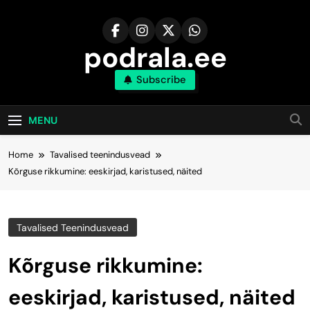
Skip
to
content
podrala.ee
Subscribe
MENU
Home
Tavalised teenindusvead
Kõrguse rikkumine: eeskirjad, karistused, näited
Tavalised Teenindusvead
Kõrguse rikkumine:
eeskirjad, karistused, näited