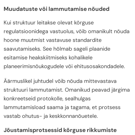
Muudatuste või lammutamise nõuded
Kui struktuur leitakse olevat kõrguse
regulatsioonidega vastuolus, võib omanikult nõuda
hoone muutmist vastavuse standardite
saavutamiseks. See hõlmab sageli plaanide
esitamise heakskiitmiseks kohalikele
planeerimisnõukogudele või ehitusosakondadele.
Äärmuslikel juhtudel võib nõuda mittevastava
struktuuri lammutamist. Omanikud peavad järgima
konkreetseid protokolle, sealhulgas
lammutamisload saama ja tagama, et protsess
vastab ohutus- ja keskkonnanõuetele.
Jõustamisprotsessid kõrguse rikkumiste