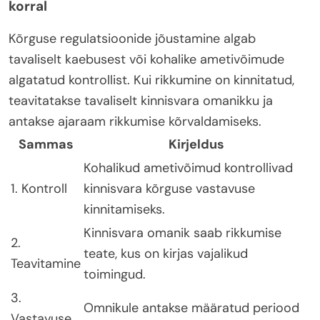
korral
Kõrguse regulatsioonide jõustamine algab
tavaliselt kaebusest või kohalike ametivõimude
algatatud kontrollist. Kui rikkumine on kinnitatud,
teavitatakse tavaliselt kinnisvara omanikku ja
antakse ajaraam rikkumise kõrvaldamiseks.
Sammas
Kirjeldus
Kohalikud ametivõimud kontrollivad
1. Kontroll
kinnisvara kõrguse vastavuse
kinnitamiseks.
Kinnisvara omanik saab rikkumise
2.
teate, kus on kirjas vajalikud
Teavitamine
toimingud.
3.
Omnikule antakse määratud periood
Vastavuse