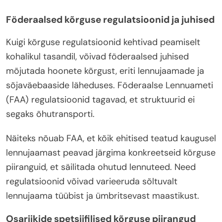
Föderaalsed kõrguse regulatsioonid ja juhised
Kuigi kõrguse regulatsioonid kehtivad peamiselt
kohalikul tasandil, võivad föderaalsed juhised
mõjutada hoonete kõrgust, eriti lennujaamade ja
sõjaväebaaside läheduses. Föderaalse Lennuameti
(FAA) regulatsioonid tagavad, et struktuurid ei
segaks õhutransporti.
Näiteks nõuab FAA, et kõik ehitised teatud kaugusel
lennujaamast peavad järgima konkreetseid kõrguse
piiranguid, et säilitada ohutud lennuteed. Need
regulatsioonid võivad varieeruda sõltuvalt
lennujaama tüübist ja ümbritsevast maastikust.
Osariikide spetsiifilised kõrguse piirangud