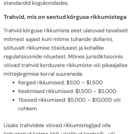
standardid kogukondades.
Trahvid, mis on seotud kõrguse rikkumistega
Trahvid kõrguse rikkumiste eest ulatuvad tavaliselt
mitmest sajast kuni mitme tuhande dollarini,
sõltuvalt rikkumise tõsidusest ja kohalike
regulatsioonide nõuetest. Mõnes jurisdiktsioonis
võivad trahvid korduvate rikkumiste või pikaajalise
mittejärgimise korral suureneda.
Kerged rikkumised: $500 – $1,500
Keskmised rikkumised: $1,500 – $5,000
Tõsised rikkumised: $5,000 – $10,000 või
rohkem
Lisaks trahvidele võivad rikkumistegijad olla
kohustatud katma kõik vajalikud kontrolli- või