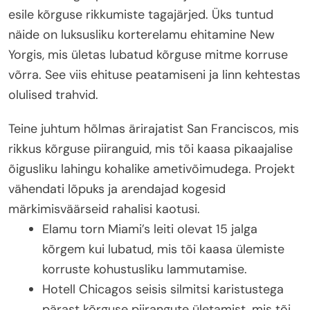
esile kõrguse rikkumiste tagajärjed. Üks tuntud
näide on luksusliku korterelamu ehitamine New
Yorgis, mis ületas lubatud kõrguse mitme korruse
võrra. See viis ehituse peatamiseni ja linn kehtestas
olulised trahvid.
Teine juhtum hõlmas ärirajatist San Franciscos, mis
rikkus kõrguse piiranguid, mis tõi kaasa pikaajalise
õigusliku lahingu kohalike ametivõimudega. Projekt
vähendati lõpuks ja arendajad kogesid
märkimisväärseid rahalisi kaotusi.
Elamu torn Miami’s leiti olevat 15 jalga
kõrgem kui lubatud, mis tõi kaasa ülemiste
korruste kohustusliku lammutamise.
Hotell Chicagos seisis silmitsi karistustega
pärast kõrguse piirangute ületamist, mis tõi