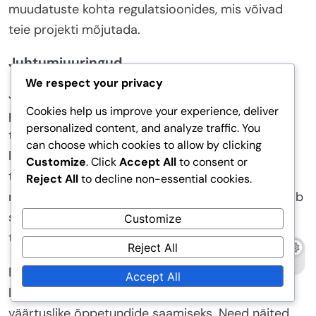
muudatuste kohta regulatsioonides, mis võivad
teie projekti mõjutada.
Juhtumiuuringud
We respect your privacy
Juhtumiuuringud kõrguse rikkumistest võivad
Cookies help us improve your experience, deliver
pakkuda praktilisi teadmisi rikkumise
personalized content, and analyze traffic. You
tagajärgedest. Need näited toovad sageli esile
can choose which cookies to allow by clicking
kehtestatud karistused, mis võivad ulatuda
Customize
. Click
Accept All
to consent or
trahvidest kuni struktuuride kohustuslike
Reject All
to decline non-essential cookies.
muudatusteni. Nende juhtumite analüüsimine aitab
sidusrühmadel mõista regulatsioonide järgimise
Customize
tähtsust.
Reject All
Edukaid projekte, mis on tõhusalt navigeerinud
Accept All
kõrguse regulatsioonide seas, võib samuti uurida
väärtuslike õppetundide saamiseks. Need näited