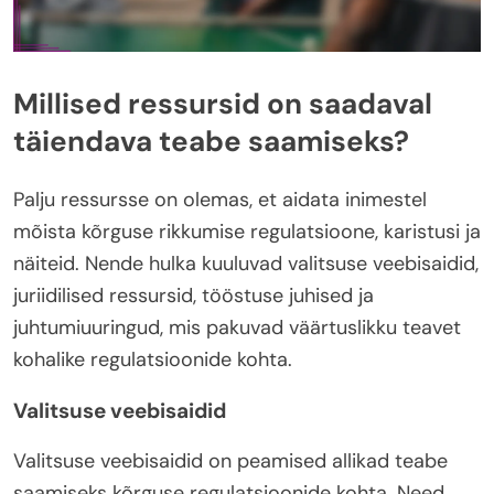
Millised ressursid on saadaval
täiendava teabe saamiseks?
Palju ressursse on olemas, et aidata inimestel
mõista kõrguse rikkumise regulatsioone, karistusi ja
näiteid. Nende hulka kuuluvad valitsuse veebisaidid,
juriidilised ressursid, tööstuse juhised ja
juhtumiuuringud, mis pakuvad väärtuslikku teavet
kohalike regulatsioonide kohta.
Valitsuse veebisaidid
Valitsuse veebisaidid on peamised allikad teabe
saamiseks kõrguse regulatsioonide kohta. Need