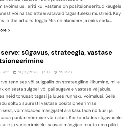
misvõimalusi, eriti kui vastane on positsioneeritud kaugele
onest või näitab ettearvatavaid tagasituleku mustreid. Key
ns in the article: Toggle Mis on alamserv ja miks seda…
ore
 serve: sügavus, strateegia, vastase
tsioneerimine
n Leht
28/01/2026
0
29 Mins
rve tennises või sulgpallis on strateegiline liikumine, mille
 on saata sulgpall või pall sügavale vastase väljakule,
es neid tõhusalt tagasi ja luues rünnaku võimalusi. Selle
edu sõltub suuresti vastase positsioneerimise
isest, võimaldades mängijatel ära kasutada nõrkusi ja
dada punkte võitmise võimalusi. Keskendudes sügavusele,
usele ja varieerimisele, saavad mängijad muuta oma pikki
…