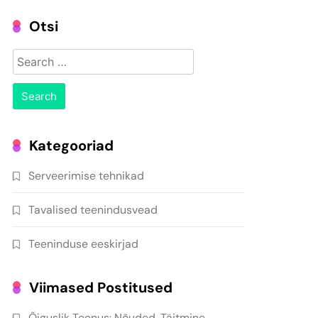
Otsi
Search
for:
Kategooriad
Serveerimise tehnikad
Tavalised teenindusvead
Teeninduse eeskirjad
Viimased Postitused
Õiguslik Teenus: Nõuded, Täitmine,