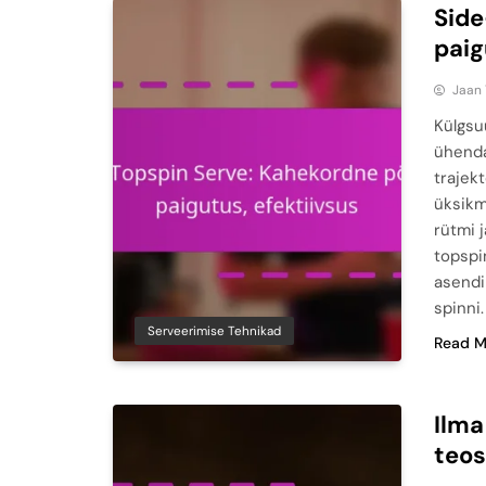
Side
paig
Jaan
Külgsu
ühenda
trajekt
üksikm
rütmi j
topspi
asendi
spinni
Serveerimise Tehnikad
Read M
Ilma
teo