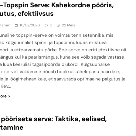
-Topspin Serve: Kahekordne pööris,
utus, efektiivsus
 Tamm
10/02/2026
0
22 Mins
unaline topspin-serve on võimas tennisetehnika, mis
b külgsuunalist spinni ja topspinni, luues eristuva
oori ja ettearvamatu põrke. See serve on eriti efektiivne nii
ängus kui ka paarismängus, kuna see võib segada vastase
a luua keerulisi tagasipöörde olukordi. Külgsuunalise
n-serve’i valdamine nõuab hoolikat tähelepanu haardele,
le ja löögimehaanikale, et saavutada optimaalne paigutus ja
. Key…
ore
 pööriseta serve: Taktika, eelised,
stamine