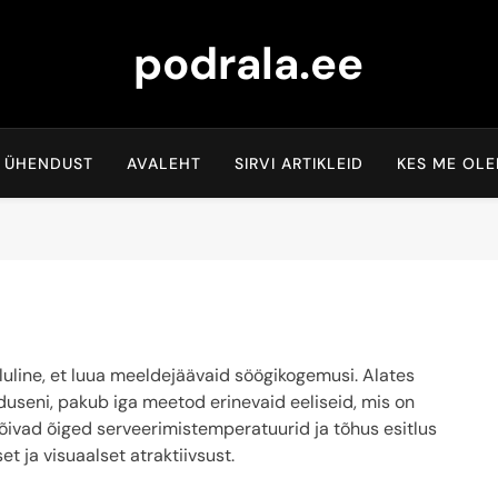
podrala.ee
 ÜHENDUST
AVALEHT
SIRVI ARTIKLEID
KES ME OL
uline, et luua meeldejäävaid söögikogemusi. Alates
ninduseni, pakub iga meetod erinevaid eeliseid, mis on
õivad õiged serveerimistemperatuurid ja tõhus esitlus
t ja visuaalset atraktiivsust.