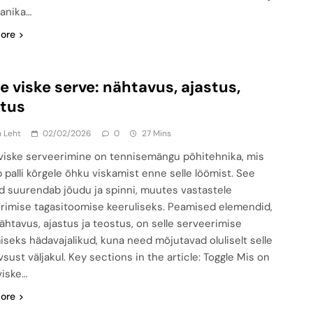
anika…
ore
e viske serve: nähtavus, ajastus,
stus
n Leht
02/02/2026
0
27 Mins
viske serveerimine on tennisemängu põhitehnika, mis
 palli kõrgele õhku viskamist enne selle löömist. See
 suurendab jõudu ja spinni, muutes vastastele
rimise tagasitoomise keeruliseks. Peamised elemendid,
ähtavus, ajastus ja teostus, on selle serveerimise
iseks hädavajalikud, kuna need mõjutavad oluliselt selle
vsust väljakul. Key sections in the article: Toggle Mis on
viske…
ore