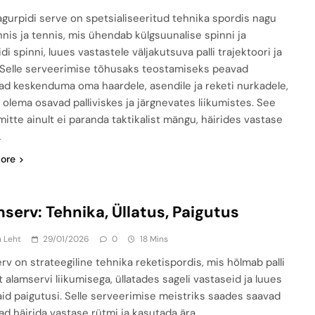
agurpidi serve on spetsialiseeritud tehnika spordis nagu
nnis ja tennis, mis ühendab külgsuunalise spinni ja
di spinni, luues vastastele väljakutsuva palli trajektoori ja
 Selle serveerimise tõhusaks teostamiseks peavad
ad keskenduma oma haardele, asendile ja reketi nurkadele,
 olema osavad palliviskes ja järgnevates liikumistes. See
mitte ainult ei paranda taktikalist mängu, häirides vastase
…
ore
serv: Tehnika, Üllatus, Paigutus
n Leht
29/01/2026
0
18 Mins
rv on strateegiline tehnika reketispordis, mis hõlmab palli
 alamservi liikumisega, üllatades sageli vastaseid ja luues
id paigutusi. Selle serveerimise meistriks saades saavad
ad häirida vastase rütmi ja kasutada ära