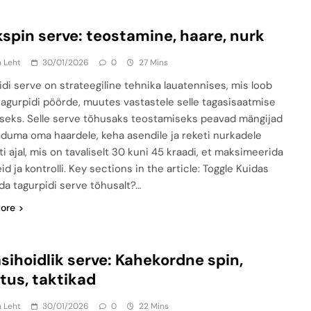
spin serve: teostamine, haare, nurk
n Leht
30/01/2026
0
27 Mins
idi serve on strateegiline tehnika lauatennises, mis loob
e tagurpidi pöörde, muutes vastastele selle tagasisaatmise
iseks. Selle serve tõhusaks teostamiseks peavad mängijad
duma oma haardele, keha asendile ja reketi nurkadele
i ajal, mis on tavaliselt 30 kuni 45 kraadi, et maksimeerida
d ja kontrolli. Key sections in the article: Toggle Kuidas
da tagurpidi serve tõhusalt?…
ore
sihoidlik serve: Kahekordne spin,
tus, taktikad
n Leht
30/01/2026
0
22 Mins