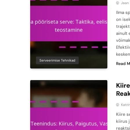
Jaan
Ilma sp
on ise
trajek
ainult 
võimal
Efekti
kesken
Serveerimise Tehnikad
Read M
Kiir
Rea
Katri
Kiire s
kiirus
reakts