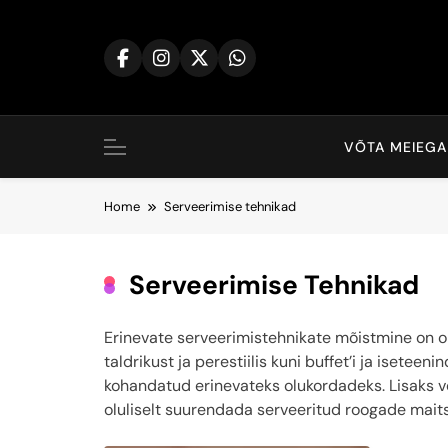
Skip
to
content
VÕTA MEIEGA
Home
Serveerimise tehnikad
Serveerimise Tehnikad
Erinevate serveerimistehnikate mõistmine on ol
taldrikust ja perestiilis kuni buffet’i ja isetee
kohandatud erinevateks olukordadeks. Lisaks v
oluliselt suurendada serveeritud roogade maitse