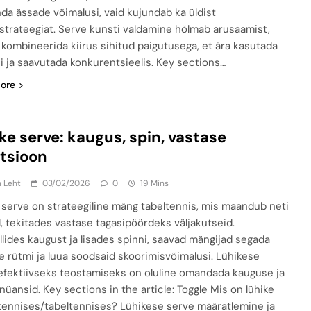
da ässade võimalusi, vaid kujundab ka üldist
trateegiat. Serve kunsti valdamine hõlmab arusaamist,
 kombineerida kiirus sihitud paigutusega, et ära kasutada
i ja saavutada konkurentsieelis. Key sections…
ore
ke serve: kaugus, spin, vastase
tsioon
n Leht
03/02/2026
0
19 Mins
 serve on strateegiline mäng tabeltennis, mis maandub neti
l, tekitades vastase tagasipöördeks väljakutseid.
llides kaugust ja lisades spinni, saavad mängijad segada
e rütmi ja luua soodsaid skoorimisvõimalusi. Lühikese
efektiivseks teostamiseks on oluline omandada kauguse ja
nüansid. Key sections in the article: Toggle Mis on lühike
tennises/tabeltennises? Lühikese serve määratlemine ja