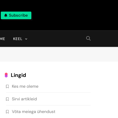
Subscribe
EME
KEEL
Lingid
Kes me oleme
Sirvi artikleid
Võta meiega ühendust