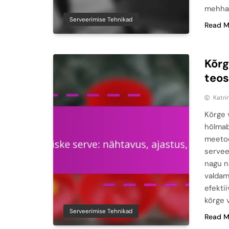
mehha
Serveerimise Tehnikad
Read M
Kõrg
teo
Katri
Kõrge 
hõlmab
meetod
servee
nagu n
valdam
efektii
kõrge 
Serveerimise Tehnikad
Read M