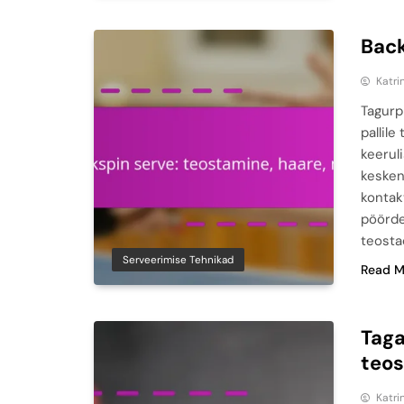
Back
Katri
Tagurp
pallil
keerul
kesken
kontakt
pöördei
teosta
Serveerimise Tehnikad
Read M
Taga
teos
Katri