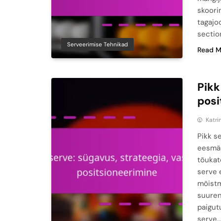
skoori
tagajo
sectio
Serveerimise Tehnikad
Read M
Pikk
posi
Katri
Pikk se
eesmärk
tõukat
serve 
mõistm
suuren
paigut
serve