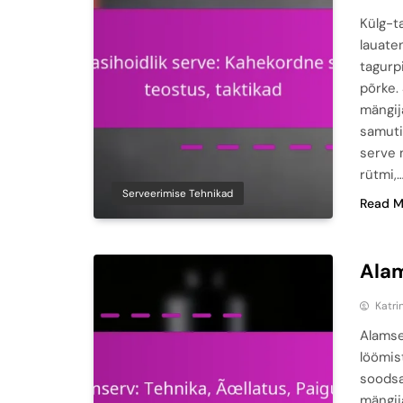
Külg-t
lauate
tagurpi
põrke.
mängij
samuti
serve 
rütmi,
Serveerimise Tehnikad
Read M
Alam
Katri
Alamse
löömist
soodsa
mängij