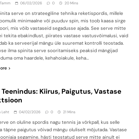
 Tamm
06/02/2026
0
20 Mins
inita serve on strateegiline tehnika reketispordis, millele
loomulik minimaalne või puuduv spin, mis toob kaasa sirge
toori, mis võib vastaseid segadusse ajada. See serve mitte
ei tekita ebakindlust, piirates vastase vastusvõimalusi, vaid
dab ka serveerijal mängu üle suuremat kontrolli teostada.
ivse ilma spinita serve sooritamiseks peaksid mängijad
duma oma haardele, kehahoiakule, keha…
ore
e Teenindus: Kiirus, Paigutus, Vastase
ktsioon
n Leht
04/02/2026
0
21 Mins
erve on oluline spordis nagu tennis ja võrkpall, kus selle
 ja täpne paigutus võivad mängu oluliselt mõjutada. Vastase
iooniaja segamine, hästi teostatud serve mitte ainult ei