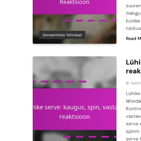
suuren
mängus
kuidas
nõrkus
Serveerimise Tehnikad
Read M
Lühi
reak
Katri
Lühike
läheda
Kontro
vastas
serve 
spinni 
serve 