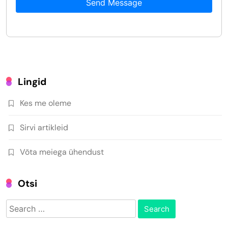
Send Message
Lingid
Kes me oleme
Sirvi artikleid
Võta meiega ühendust
Otsi
Search
for: