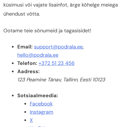
küsimusi või vajate lisainfot, ärge kõhelge meiega
ühendust võtta.
Ootame teie sõnumeid ja tagasisidet!
Email:
support@podrala.ee
,
hello@podrala.ee
Telefon:
+372 51 23 456
Aadress:
123 Peamine Tänav, Tallinn, Eesti 10123
Sotsiaalmeedia:
Facebook
Instagram
X